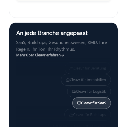
Cleavr Intelligence analysiert eine neue Antwort...
An jede Branche angepasst
SaaS, Build-ups, Gesundheitswesen, KMU. Ihre
Regeln, Ihr Ton, Ihr Rhythmus.
Mehr über Cleavr erfahren
Cleavr für
Beratung
Cleavr für
Immobilien
Cleavr für
Logistik
Cleavr für
SaaS
Cleavr für
Build-ups
Cleavr für
Gesundheitswesen