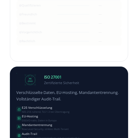
Qualifizieren
—
Freundlich
—
Bestimmt
—
Vorgerichtlich
—
Rechtlich
—
ISO 27001
ISO
Zertifizierte Sicherheit
27001
Verschlüsselte Daten, EU-Hosting, Mandantentrennung.
Vollständiger Audit-Trail.
E2E-Verschlüsselung
AES-256 ruhend, TLS 1.3 bei Übertragung
EU-Hosting
DSGVO-nativ, Daten in Europa
Mandantentrennung
Row Level Security, striktes Multi-Tenant
Audit-Trail
Jede Aktion wird protokolliert und ist exportierbar