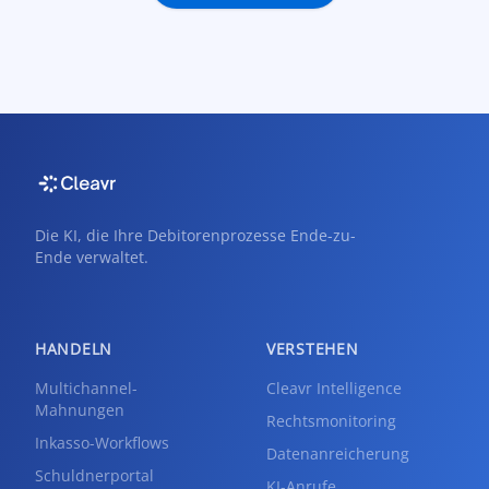
Die KI, die Ihre Debitorenprozesse Ende-zu-
Ende verwaltet.
HANDELN
VERSTEHEN
Multichannel-
Cleavr Intelligence
Mahnungen
Rechtsmonitoring
Inkasso-Workflows
Datenanreicherung
Schuldnerportal
KI-Anrufe