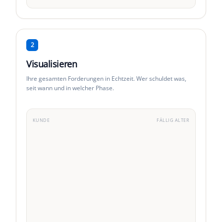
2
Visualisieren
Ihre gesamten Forderungen in Echtzeit. Wer schuldet was,
seit wann und in welcher Phase.
KUNDE
FÄLLIG
ALTER
Acme Corp
VIP
·
3
fact.
TechStart SAS
Std
·
5
fact.
DataFlow Inc
Std
·
1
fact.