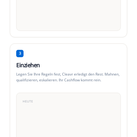
Fällig
1-30d
31-60d
61-90d
91+
3
Einziehen
Legen Sie Ihre Regeln fest, Cleavr erledigt den Rest. Mahnen,
qualifizieren, eskalieren. Ihr Cashflow kommt rein.
HEUTE