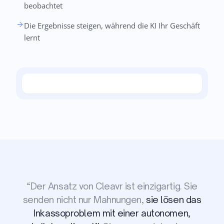
beobachtet
Die Ergebnisse steigen, während die KI Ihr Geschäft
lernt
“
Der Ansatz von Cleavr ist einzigartig. Sie
wir
senden nicht nur Mahnungen,
sie lösen das
konnten mehrere Monate alte Rechnungen
Cleavr verbindet sich mit
Inkassoproblem mit einer autonomen,
zurückholen, ohne eine einzige Minute darauf
unserem ERP, startet die Mahnprozesse und