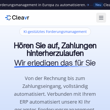
nagement in Europa zu automatisieren.
—
Cleavr sammelt 1
Neu
Menü
KI-gestütztes Forderungsmanagement
Hören Sie auf, Zahlungen
hinterherzulaufen
Wir erledigen das für Sie
Von der Rechnung bis zum
Zahlungseingang, vollständig
automatisiert.
Verbunden mit Ihrem
ERP automatisiert unsere KI Ihr
gesamtes Forderungsmanagement,