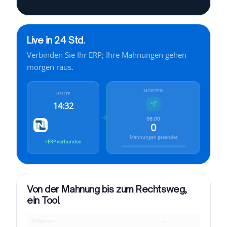
Cleavr für
KMU
Live in 24 Std.
Cleavr für
Services
Verbinden Sie Ihr ERP; Ihre Mahnungen gehen
Cleavr für
Finanzen
morgen raus.
Cleavr für
Industrie
MORGEN
HEUTE
14:32
08:00
0
Mahnungen gesendet
ERP verbunden
Von der Mahnung bis zum Rechtsweg,
ein Tool
Mahnen
—