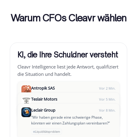
Warum CFOs Cleavr wählen
KI, die Ihre Schuldner versteht
Cleavr Intelligence liest jede Antwort, qualifiziert
die Situation und handelt.
Antropik SAS
Vor 2 Min.
“
Hallo, entschuldigen Sie die Verzögerung, die
Teslair Motors
Vor 5 Min.
Überweisung geht heute raus.
”
“
Diese Rechnung passt nicht zu unserer
Leclair Group
→
Zahlung zugesagt
Follow-up T+3
94%
Vor 8 Min.
Bestellung, bitte prüfen.
”
“
Wir haben gerade eine schwierige Phase,
⚠
Streitfall
Pausieren + Team alarmieren
97%
könnten wir einen Zahlungsplan vereinbaren?
”
📅
Liquiditätsproblem
Vorschlag für Zahlungsplan
91%