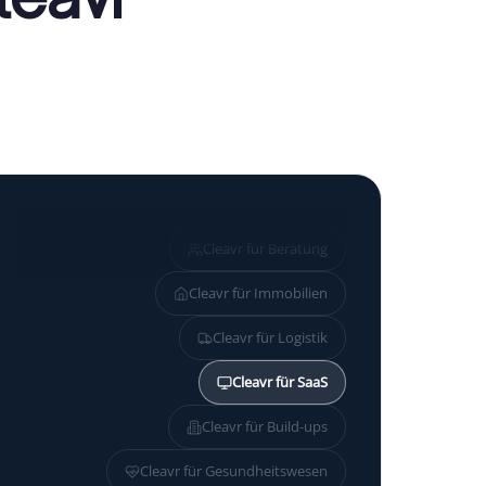
Cleavr für
Beratung
Cleavr für
Immobilien
Cleavr für
Logistik
Cleavr für
SaaS
Cleavr für
Build-ups
Cleavr für
Gesundheitswesen