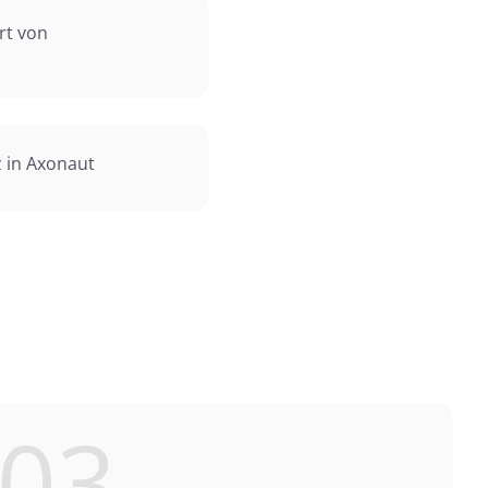
rt von
 in Axonaut
03