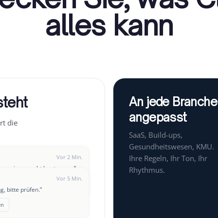
alles kann
steht
An jede Branche
angepasst
rt die
SaaS, Build-ups,
Gesundheitswesen, KMU.
Vor 2 Min.
Ihre Regeln, Ihr Ton, Ihr
berweisung geht heute raus.
”
Rhythmus.
Vor 5 Min.
, bitte prüfen.
”
Vor 8 Min.
en
n wir einen Zahlungsplan