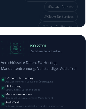
Cleavr für
KMU
Cleavr für
Services
Cleavr für
Finanzen
Cleavr für
Industrie
ISO 27001
ISO
27001
Zertifizierte Sicherheit
Verschlüsselte Daten, EU-Hosting,
Mandantentrennung. Vollständiger Audit-Trail.
E2E-Verschlüsselung
AES-256 ruhend, TLS 1.3 bei Übertragung
EU-Hosting
DSGVO-nativ, Daten in Europa
Mandantentrennung
Row Level Security, striktes Multi-Tenant
Audit-Trail
Jede Aktion wird protokolliert und ist exportierbar