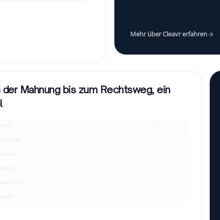
Mehr über Cleavr erfahren
 der Mahnung bis zum Rechtsweg, ein
l
hnen
—
lifizieren
—
undlich
—
timmt
—
gerichtlich
—
htlich
—