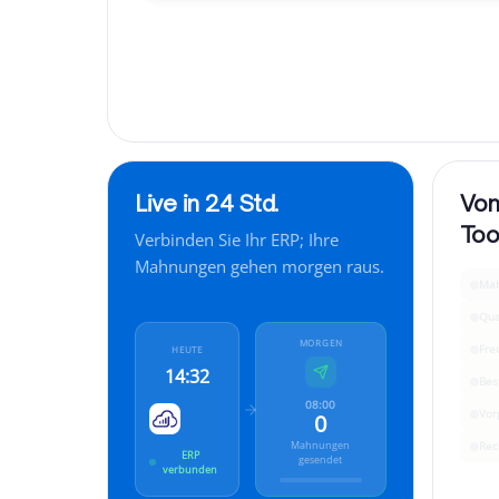
vereinbaren?
”
Live in 24 Std.
Von
Too
Verbinden Sie Ihr ERP; Ihre
Mahnungen gehen morgen raus.
Ma
Qua
MORGEN
Fre
HEUTE
14:32
Bes
08:00
Vor
0
Mahnungen
Rec
ERP
gesendet
verbunden