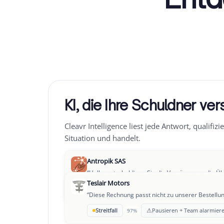
KI, die Ihre Schuldner ver
Cleavr Intelligence liest jede Antwort, qualifizie
Situation und handelt.
Antropik SAS
“
Hallo, entschuldigen Sie die Verzögerung, die Ü
Teslair Motors
→
Zahlung zugesagt
Follow-up T+3
94%
“
Diese Rechnung passt nicht zu unserer Bestellung
Leclair Group
⚠
Streitfall
Pausieren + Team alarmier
97%
“
Wir haben gerade eine schwierige Phase, könnte