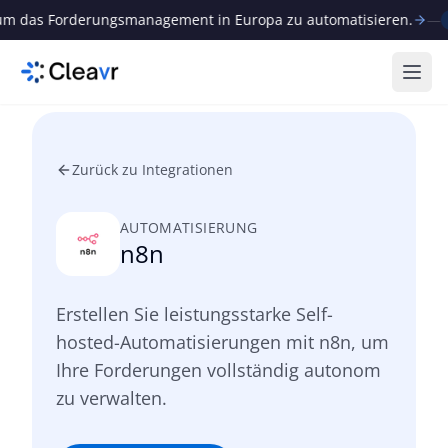
das Forderungsmanagement in Europa zu automatisieren.
—
Neu
Menü
Zurück zu Integrationen
AUTOMATISIERUNG
n8n
Erstellen Sie leistungsstarke Self-
hosted-Automatisierungen mit n8n, um
Ihre Forderungen vollständig autonom
zu verwalten.