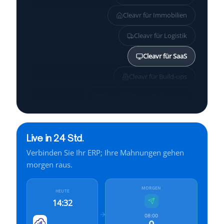
Cleavr für
Immobilien
Cleavr für
Logistik
Cleavr für
SaaS
Cleavr für
Build-ups
Cleavr für
Gesundheitswesen
Cleavr für
KMU
Live in 24 Std.
Cleavr für
Services
Verbinden Sie Ihr ERP; Ihre Mahnungen gehen
Cleavr für
Finanzen
morgen raus.
Cleavr für
Industrie
MORGEN
HEUTE
14:32
08:00