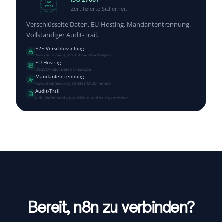
ISO
Zertifizierte Sicherheit
27001
Verschlüsselte Daten, EU-Hosting, Mandantentrennung.
Vollständiger Audit-Trail.
E2E-Verschlüsselung
AES-256 ruhend, TLS 1.3 bei Übertragung
EU-Hosting
DSGVO-nativ, Daten in Europa
Mandantentrennung
Row Level Security, striktes Multi-Tenant
Audit-Trail
Jede Aktion wird protokolliert und ist exportierbar
Bereit, n8n zu verbinden?