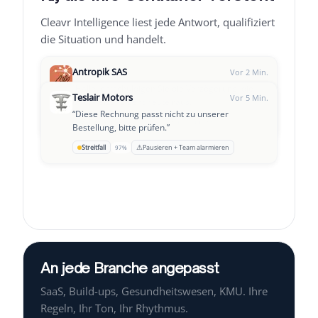
Cleavr Intelligence liest jede Antwort, qualifiziert
die Situation und handelt.
Antropik SAS
Vor 2 Min.
“
Hallo, entschuldigen Sie die Verzögerung, die
Teslair Motors
Vor 5 Min.
Überweisung geht heute raus.
”
“
Diese Rechnung passt nicht zu unserer
Leclair Group
→
Zahlung zugesagt
Follow-up T+3
94%
Vor 8 Min.
Bestellung, bitte prüfen.
”
“
Wir haben gerade eine schwierige Phase,
⚠
Streitfall
Pausieren + Team alarmieren
97%
könnten wir einen Zahlungsplan vereinbaren?
”
An jede Branche angepasst
SaaS, Build-ups, Gesundheitswesen, KMU. Ihre
Regeln, Ihr Ton, Ihr Rhythmus.