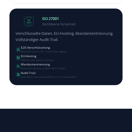
ISO 27001
ISO
Zertifizierte Sicherheit
27001
Verschlüsselte Daten, EU-Hosting, Mandantentrennung.
Vollständiger Audit-Trail.
E2E-Verschlüsselung
AES-256 ruhend, TLS 1.3 bei Übertragung
EU-Hosting
DSGVO-nativ, Daten in Europa
Mandantentrennung
Row Level Security, striktes Multi-Tenant
Audit-Trail
Jede Aktion wird protokolliert und ist exportierbar