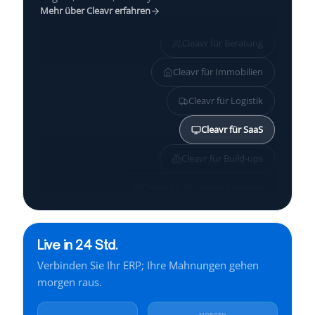
Mehr über Cleavr erfahren
Cleavr für
Beratung
Cleavr für
Immobilien
Cleavr für
Logistik
Cleavr für
SaaS
Cleavr für
Build-ups
Cleavr für
Gesundheitswesen
Cleavr für
KMU
Live in 24 Std.
Cleavr für
Services
Verbinden Sie Ihr ERP; Ihre Mahnungen gehen
Cleavr für
Finanzen
morgen raus.
Cleavr für
Industrie
MORGEN