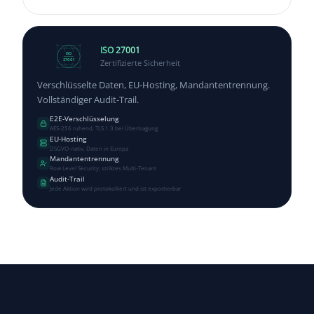
ISO 27001
ISO
Zertifizierte Sicherheit
27001
Verschlüsselte Daten, EU-Hosting, Mandantentrennung.
Vollständiger Audit-Trail.
E2E-Verschlüsselung
AES-256 ruhend, TLS 1.3 bei Übertragung
EU-Hosting
DSGVO-nativ, Daten in Europa
Mandantentrennung
Row Level Security, striktes Multi-Tenant
Audit-Trail
Jede Aktion wird protokolliert und ist exportierbar