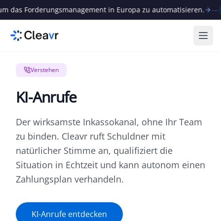
 das Forderungsmanagement in Europa zu automatisieren.
—
Neu
Menü
Verstehen
KI-Anrufe
Der wirksamste Inkassokanal, ohne Ihr Team
zu binden. Cleavr ruft Schuldner mit
natürlicher Stimme an, qualifiziert die
Situation in Echtzeit und kann autonom einen
Zahlungsplan verhandeln.
KI-Anrufe entdecken