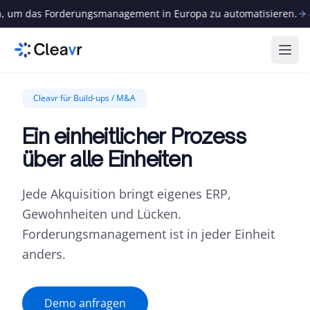
 um das Forderungsmanagement in Europa zu automatisieren.
—
Menü
Cleavr für Build-ups / M&A
Ein einheitlicher Prozess
über alle Einheiten
Jede Akquisition bringt eigenes ERP,
Gewohnheiten und Lücken.
Forderungsmanagement ist in jeder Einheit
anders.
Demo anfragen