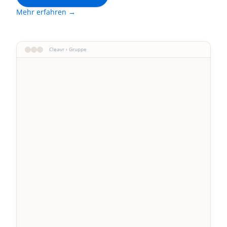
Mehr erfahren →
Cleavr › Gruppe
Einheit A
Einheit B
Einheit C