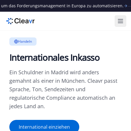
um das Forderungsmanagement in Europa zu automatisieren.
—
N
Menü
Handeln
Internationales Inkasso
Ein Schuldner in Madrid wird anders
gemahnt als einer in München. Cleavr passt
Sprache, Ton, Sendezeiten und
regulatorische Compliance automatisch an
jedes Land an.
International einziehen