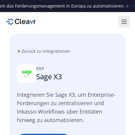
 das Forderungsmanagement in Europa zu automatisieren.
—
Neu
Menü
Zurück zu Integrationen
ERP
Sage X3
Integrieren Sie Sage X3, um Enterprise-
Forderungen zu zentralisieren und
Inkasso-Workflows über Entitäten
hinweg zu automatisieren.