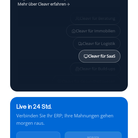
Mehr über Cleavr erfahren
Cleavr für
Beratung
Cleavr für
Immobilien
Cleavr für
Logistik
Cleavr für
SaaS
Cleavr für
Build-ups
Cleavr für
Gesundheitswesen
Cleavr für
KMU
Live in 24 Std.
Cleavr für
Services
Verbinden Sie Ihr ERP; Ihre Mahnungen gehen
Cleavr für
Finanzen
morgen raus.
Cleavr für
Industrie
MORGEN