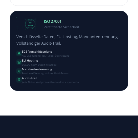
ISO 27001
ISO
Zertifizierte Sicherheit
27001
Verschlüsselte Daten, EU-Hosting, Mandantentrennung.
Vollständiger Audit-Trail.
E2E-Verschlüsselung
AES-256 ruhend, TLS 1.3 bei Übertragung
EU-Hosting
DSGVO-nativ, Daten in Europa
Mandantentrennung
Row Level Security, striktes Multi-Tenant
Audit-Trail
Jede Aktion wird protokolliert und ist exportierbar