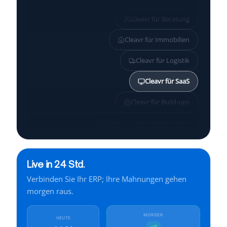
Cleavr für
Beratung
Cleavr für
Immobilien
Cleavr für
Logistik
Cleavr für
SaaS
Cleavr für
Build-ups
Cleavr für
Gesundheitswesen
Cleavr für
KMU
Live in 24 Std.
Cleavr für
Services
Verbinden Sie Ihr ERP; Ihre Mahnungen gehen
Cleavr für
Finanzen
morgen raus.
Cleavr für
Industrie
MORGEN
HEUTE