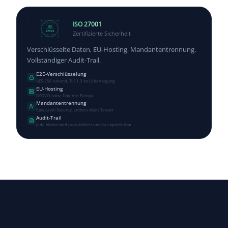
ISO 27001
ISO
Zertifizierte Sicherheit
27001
Verschlüsselte Daten, EU-Hosting, Mandantentrennung.
Vollständiger Audit-Trail.
E2E-Verschlüsselung
AES-256 ruhend, TLS 1.3 bei Übertragung
EU-Hosting
DSGVO-nativ, Daten in Europa
Mandantentrennung
Row Level Security, striktes Multi-Tenant
Audit-Trail
Jede Aktion wird protokolliert und ist exportierbar