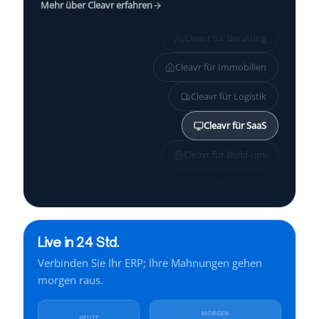
Mehr über Cleavr erfahren
Cleavr für
Beratung
Cleavr für
Immobilien
Cleavr für
Logistik
Cleavr für
SaaS
Cleavr für
Build-ups
Cleavr für
Gesundheitswesen
Cleavr für
KMU
Live in 24 Std.
Cleavr für
Services
Verbinden Sie Ihr ERP; Ihre Mahnungen gehen
Cleavr für
Finanzen
morgen raus.
Cleavr für
Industrie
MORGEN
HEUTE