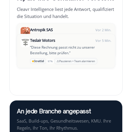
Cleavr Intelligence liest jede Antwort, qualifiziert
die Situation und handelt.
Antropik SAS
Vor 2 Min.
“
Hallo, entschuldigen Sie die Verzögerung, die
Teslair Motors
Vor 5 Min.
Überweisung geht heute raus.
”
“
Diese Rechnung passt nicht zu unserer
Leclair Group
→
Zahlung zugesagt
Follow-up T+3
94%
Vor 8 Min.
Bestellung, bitte prüfen.
”
“
Wir haben gerade eine schwierige Phase,
⚠
Streitfall
Pausieren + Team alarmieren
97%
könnten wir einen Zahlungsplan vereinbaren?
”
An jede Branche angepasst
SaaS, Build-ups, Gesundheitswesen, KMU. Ihre
Regeln, Ihr Ton, Ihr Rhythmus.