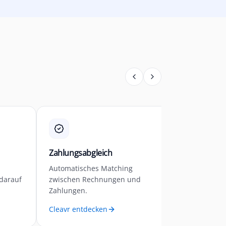
Zahlungsabgleich
Analytics
Automatisches Matching
Cash-KPIs,
 darauf
zwischen Rechnungen und
Reports in
Zahlungen.
Cleavr entdecken
Cleavr en