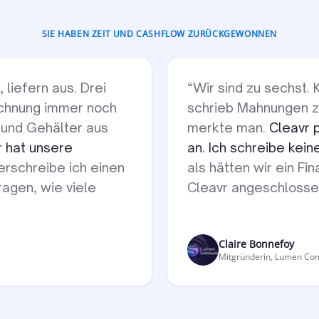
SIE HABEN ZEIT UND CASHFLOW ZURÜCKGEWONNEN
 liefern aus. Drei
“
Wir sind zu sechst. 
echnung immer noch
schrieb Mahnungen z
f und Gehälter aus
merkte man.
Cleavr 
r hat unsere
an. Ich schreibe kei
erschreibe ich einen
als hätten wir ein F
ragen, wie viele
Cleavr angeschlosse
Claire Bonnefoy
Mitgründerin, Lumen Co