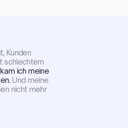
it, Kunden
it schlechtem
ekam ich meine
ten.
Und meine
nen nicht mehr