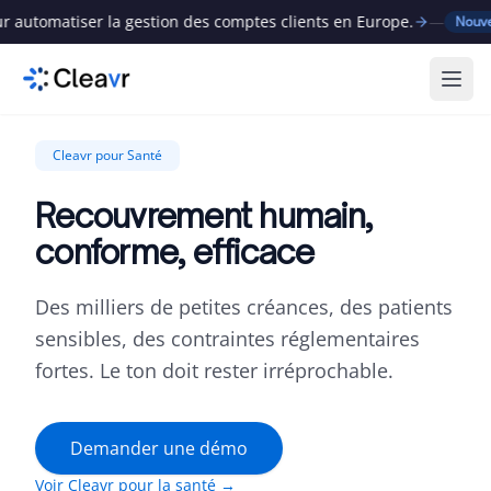
utomatiser la gestion des comptes clients en Europe.
—
Nouveau
Ouvr
Cleavr pour Santé
Recouvrement humain,
conforme, efficace
Des milliers de petites créances, des patients
sensibles, des contraintes réglementaires
fortes. Le ton doit rester irréprochable.
Demander une démo
Voir Cleavr pour la santé →