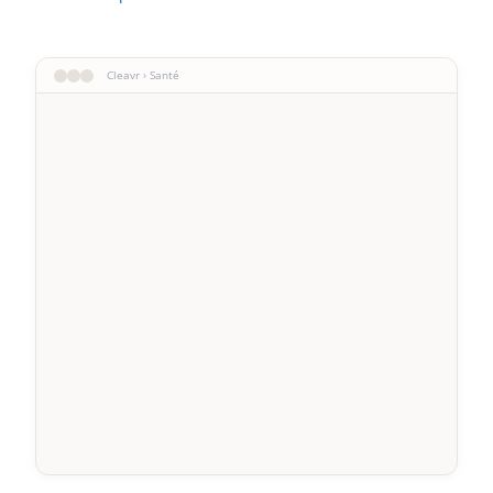
Cleavr › Santé
Patient M. Durand
Consultation du 12/02
Patient Mme. Martin
Soins du 28/01
Patient M. Bernard
Examen du 05/02