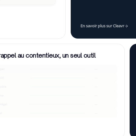
e d'échelonner ?
”
En savoir plus sur Cleavr
rappel au contentieux, un seul outil
pel
—
lif.
—
able
—
me
—
-légal
—
al
—