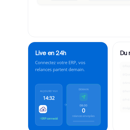
“
On traverse une passe difficile, serait-il possibl
Live en 24h
Du 
Connectez votre ERP, vos
Rap
relances partent demain.
Qua
Ami
DEMAIN
Fer
AUJOURD'HUI
14:32
Pré
08:00
Lég
0
relances envoyées
ERP connecté