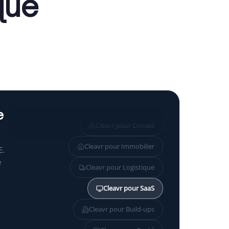
que
e
Cleavr pour
Conseil
Cleavr pour
Immobilier
E.
e
Cleavr pour
Logistique
Cleavr pour
SaaS
Cleavr pour
Build-ups