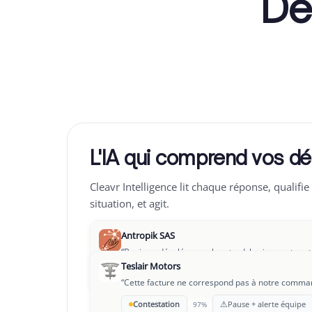
Dé
L'IA qui comprend vos dé
Cleavr Intelligence lit chaque réponse, qualifie 
situation, et agit.
Antropik SAS
“
Bonjour, désolée pour le retard, le virement part
Teslair Motors
→
OK pour payer
Suivi J+3
94%
“
Cette facture ne correspond pas à notre command
Leclair Group
⚠
Contestation
Pause + alerte équipe
97%