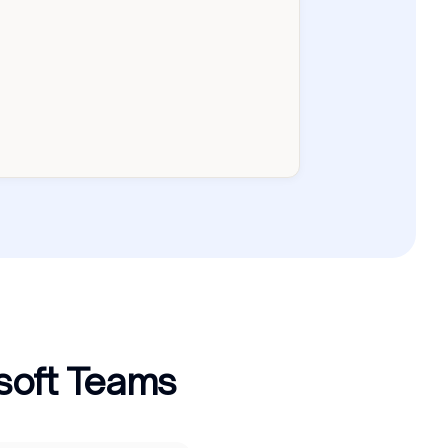
Cleavr Intelligence
il y a 12 min
Workflow terminé : 8 relances J+30 exécu
Cleavr Intelligence
il y a 18 min
Nouveau retard détecté : Amazone SA — 1
soft Teams