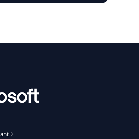
osoft
nant