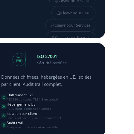
Cleavr pour
Santé
Cleavr pour
PME
Cleavr pour
Services
Cleavr pour
Finance
Cleavr pour
Industrie
ISO 27001
ISO
27001
Sécurité certifiée
Données chiffrées, hébergées en UE, isolées
par client. Audit trail complet.
Chiffrement E2E
AES-256 au repos, TLS 1.3 en transit
Hébergement UE
RGPD natif, données en Europe
Isolation par client
Row Level Security, multi-tenant strict
Audit trail
Chaque action tracée et exportable