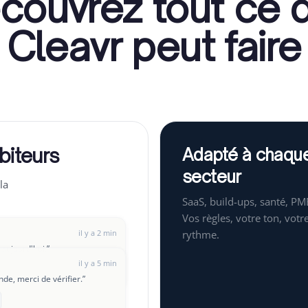
couvrez tout ce 
Cleavr peut faire
biteurs
Adapté à chaqu
secteur
la
SaaS, build-ups, santé, PM
Vos règles, votre ton, votr
il y a 2 min
rythme.
 aujourd'hui.
”
il y a 5 min
e, merci de vérifier.
”
il y a 8 min