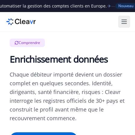
atiser la gestion des comptes clients en Europe.
—
Cle
Nouveau
Ouvr
Comprendre
Enrichissement données
Chaque débiteur importé devient un dossier
complet en quelques secondes. Identité,
dirigeants, santé financière, risques : Cleavr
interroge les registres officiels de 30+ pays et
construit le profil avant même que le
recouvrement commence.