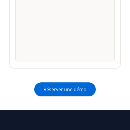
0
0
0
0
Emails
SMS
Vocal
Réponses
Réserver une démo