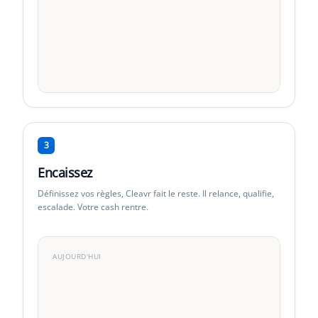
À échoir
1-30j
31-60j
61-90j
91+
3
Encaissez
Définissez vos règles, Cleavr fait le reste. Il relance, qualifie,
escalade. Votre cash rentre.
AUJOURD'HUI