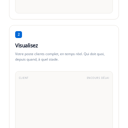
2
Visualisez
Votre poste clients complet, en temps réel. Qui doit quoi,
depuis quand, à quel stade.
CLIENT
ENCOURS
DÉLAI
Acme Corp
VIP
·
3
fact.
TechStart SAS
Std
·
5
fact.
DataFlow Inc
Std
·
1
fact.