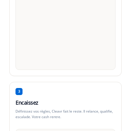
TechStart SAS
Std
·
5
fact.
DataFlow Inc
Std
·
1
fact.
À échoir
1-30j
31-60j
61-90j
91+
3
Encaissez
Définissez vos règles, Cleavr fait le reste. Il relance, qualifie,
escalade. Votre cash rentre.