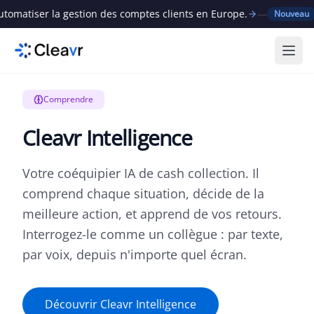
tiser la gestion des comptes clients en Europe.
—
Clea
Nouveau
Ouvr
Comprendre
Cleavr Intelligence
Votre coéquipier IA de cash collection. Il
comprend chaque situation, décide de la
meilleure action, et apprend de vos retours.
Interrogez-le comme un collègue : par texte,
par voix, depuis n'importe quel écran.
Découvrir Cleavr Intelligence