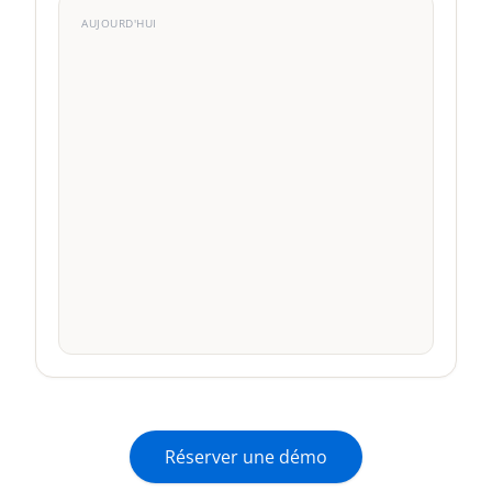
AUJOURD'HUI
0
0
0
0
Emails
SMS
Vocal
Réponses
Réserver une démo