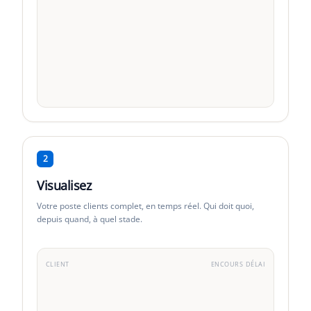
2
Visualisez
Votre poste clients complet, en temps réel. Qui doit quoi,
depuis quand, à quel stade.
CLIENT
ENCOURS
DÉLAI
Acme Corp
VIP
·
3
fact.