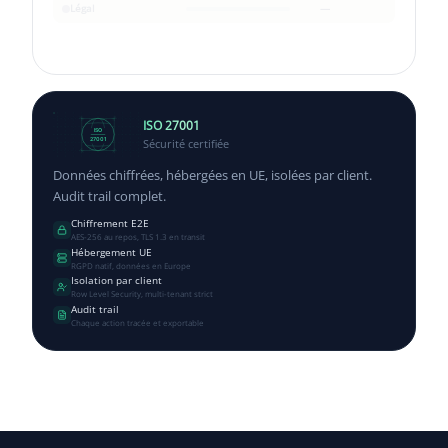
Légal
—
ISO 27001
ISO
Sécurité certifiée
27001
Données chiffrées, hébergées en UE, isolées par client.
Audit trail complet.
Chiffrement E2E
AES-256 au repos, TLS 1.3 en transit
Hébergement UE
RGPD natif, données en Europe
Isolation par client
Row Level Security, multi-tenant strict
Audit trail
Chaque action tracée et exportable