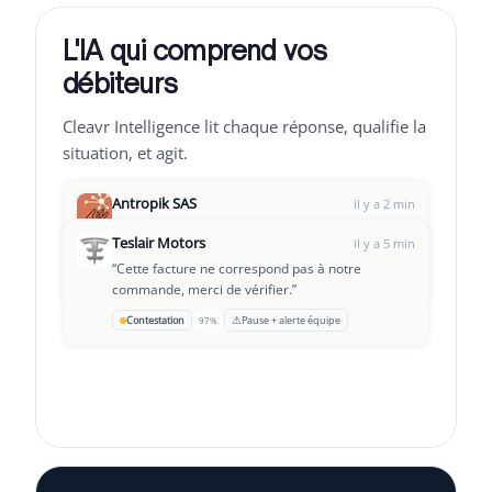
L'IA qui comprend vos
débiteurs
Cleavr Intelligence lit chaque réponse, qualifie la
situation, et agit.
Antropik SAS
il y a 2 min
“
Bonjour, désolée pour le retard, le virement part
Teslair Motors
il y a 5 min
aujourd'hui.
”
“
Cette facture ne correspond pas à notre
Leclair Group
→
OK pour payer
Suivi J+3
94%
il y a 8 min
commande, merci de vérifier.
”
“
On traverse une passe difficile, serait-il possible
⚠
Contestation
Pause + alerte équipe
97%
d'échelonner ?
”