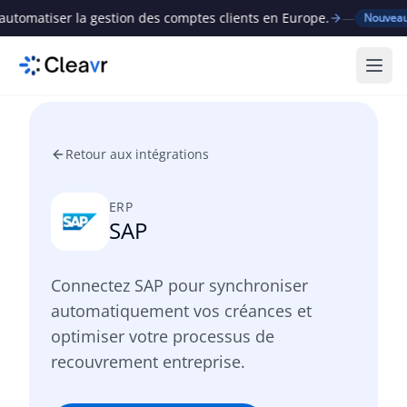
matiser la gestion des comptes clients en Europe.
—
Cl
Nouveau
Ouvr
Retour aux intégrations
ERP
SAP
Connectez SAP pour synchroniser
automatiquement vos créances et
optimiser votre processus de
recouvrement entreprise.