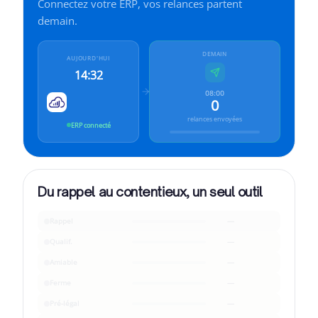
Connectez votre ERP, vos relances partent
Cleavr pour
Finance
demain.
Cleavr pour
Industrie
DEMAIN
AUJOURD'HUI
14:32
08:00
0
relances envoyées
ERP connecté
Du rappel au contentieux, un seul outil
Rappel
—
Qualif.
—
Amiable
—
Ferme
—
Pré-légal
—