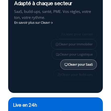
Adapté à chaque secteur
SaaS, build-ups, santé, PME. Vos règles, votre
ton, votre rythme.
En savoir plus sur Cleavr
Cleavr pour
Conseil
Cleavr pour
Immobilier
Cleavr pour
Logistique
Cleavr pour
SaaS
Cleavr pour
Build-ups
Cleavr pour
Santé
Cleavr pour
PME
Live en 24h
Cleavr pour
Services