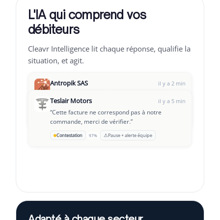
L'IA qui comprend vos
débiteurs
Cleavr Intelligence lit chaque réponse, qualifie la
situation, et agit.
Antropik SAS
il y a 2 min
“
Bonjour, désolée pour le retard, le virement part
Teslair Motors
il y a 5 min
aujourd'hui.
”
“
Cette facture ne correspond pas à notre
→
Leclair Group
OK pour payer
Suivi J+3
94%
il y a 8 min
commande, merci de vérifier.
”
“
On traverse une passe difficile, serait-il possible
⚠
Contestation
Pause + alerte équipe
97%
d'échelonner ?
”
Adapté à chaque secteur