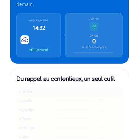
Cleavr pour
Finance
demain.
Cleavr pour
Industrie
DEMAIN
AUJOURD'HUI
14:32
08:00
0
relances envoyées
ERP connecté
Du rappel au contentieux, un seul outil
Rappel
—
Qualif.
—
Amiable
—
Ferme
—
Pré-légal
—
Légal
—