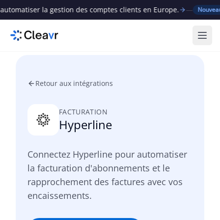
matiser la gestion des comptes clients en Europe.
—
C
Nouveau
Ouvr
Retour aux intégrations
FACTURATION
Hyperline
Connectez Hyperline pour automatiser
la facturation d'abonnements et le
rapprochement des factures avec vos
encaissements.