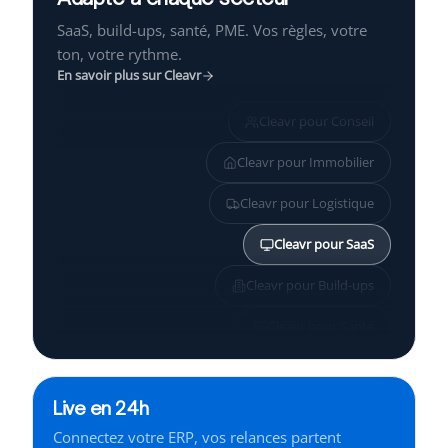
SaaS, build-ups, santé, PME. Vos règles, votre
ton, votre rythme.
En savoir plus sur Cleavr
Cleavr pour
Conseil
Cleavr pour
Immobilier
Cleavr pour
Logistique
Cleavr pour
SaaS
Cleavr pour
Build-ups
Cleavr pour
Santé
Cleavr pour
PME
Live en 24h
Cleavr pour
Services
Connectez votre ERP, vos relances partent