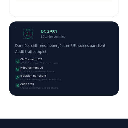
ISO 27001
ISO
Sécurité certifiée
27001
Données chiffrées, hébergées en UE, isolées par client.
Audit trail complet.
Chiffrement E2E
AES-256 au repos, TLS 1.3 en transit
Hébergement UE
RGPD natif, données en Europe
Isolation par client
Row Level Security, multi-tenant strict
Audit trail
Chaque action tracée et exportable