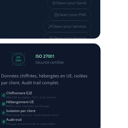
Cleavr pour
Santé
Cleavr pour
PME
Cleavr pour
Services
Cleavr pour
Finance
Cleavr pour
Industrie
ISO 27001
ISO
27001
Sécurité certifiée
Données chiffrées, hébergées en UE, isolées
par client. Audit trail complet.
Chiffrement E2E
AES-256 au repos, TLS 1.3 en transit
Hébergement UE
RGPD natif, données en Europe
Isolation par client
Row Level Security, multi-tenant strict
Audit trail
Chaque action tracée et exportable