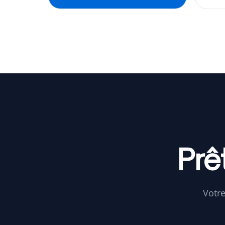
Prê
Votre