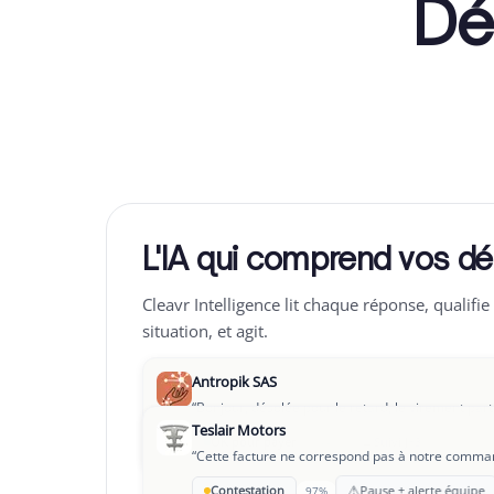
Dé
L'IA qui comprend vos dé
Cleavr Intelligence lit chaque réponse, qualifie 
situation, et agit.
Antropik SAS
“
Bonjour, désolée pour le retard, le virement part
Teslair Motors
→
OK pour payer
Suivi J+3
94%
“
Cette facture ne correspond pas à notre command
Leclair Group
⚠
Contestation
Pause + alerte équipe
97%