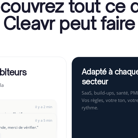
couvrez tout ce 
Cleavr peut faire
biteurs
Adapté à chaqu
secteur
la
SaaS, build-ups, santé, PM
Vos règles, votre ton, votr
il y a 2 min
rythme.
 aujourd'hui.
”
il y a 5 min
e, merci de vérifier.
”
il y a 8 min