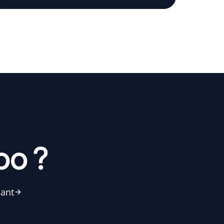
oo ?
nant