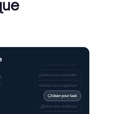
que
e
Cleavr pour
Conseil
Cleavr pour
Immobilier
E.
e
Cleavr pour
Logistique
Cleavr pour
SaaS
Cleavr pour
Build-ups