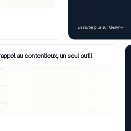
e d'échelonner ?
”
En savoir plus sur Cleavr
rappel au contentieux, un seul outil
pel
—
lif.
—
able
—
me
—
-légal
—
al
—