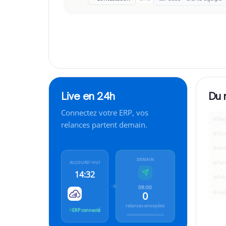
“
On traverse une passe difficile, serait-il possibl
Live en 24h
Du 
Connectez votre ERP, vos
Rap
relances partent demain.
Qua
Ami
DEMAIN
Fer
AUJOURD'HUI
14:32
Pré
08:00
Lég
0
relances envoyées
ERP connecté