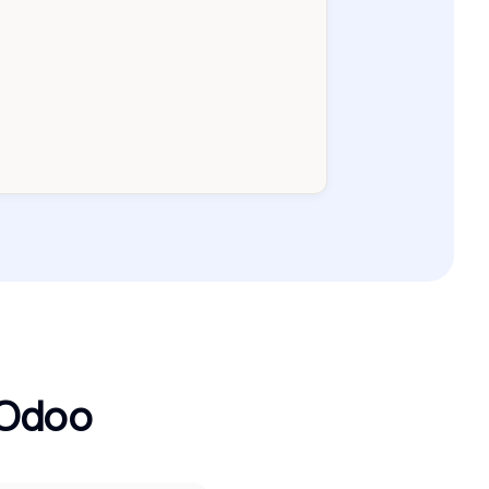
À jour
1-30j
31-60j
61-90j
>90j
 Odoo