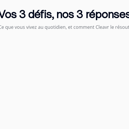
Vos 3 défis, nos 3 réponse
Ce que vous vivez au quotidien, et comment Cleavr le résout
ropre process
 B par courrier, la C ne relance pas. Impossible de comparer, impo
aque entité en 24h. Même règles, même visibilité, même qualité. S
e