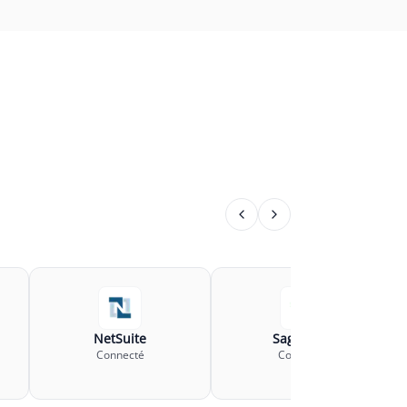
NetSuite
Sage BOB
Connecté
Connecté