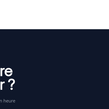
re
r ?
en heure