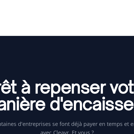
rêt à repenser vot
nière d'encaisse
taines d'entreprises se font déjà payer en temps et 
avec Cleavr. Et vous ?