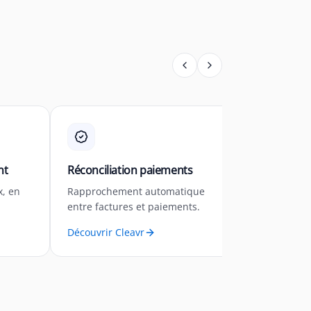
nt
Réconciliation paiements
Relances 
x, en
Rapprochement automatique
Orchestrez
entre factures et paiements.
SMS, voic
Découvrir Cleavr
Découvrir 