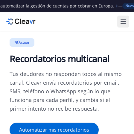
omatizar la gestión de cuentas por cobrar en Europa.
—
C
Nuevo
Abri
Actuar
Recordatorios multicanal
Tus deudores no responden todos al mismo
canal. Cleavr envía recordatorios por email,
SMS, teléfono o WhatsApp según lo que
funciona para cada perfil, y cambia si el
primer intento no recibe respuesta.
Automatizar mis recordatorios