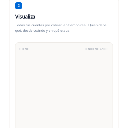
2
Visualiza
Todas tus cuentas por cobrar, en tiempo real. Quién debe
qué, desde cuándo y en qué etapa.
CLIENTE
PENDIENTE
ANTIG.
Acme Corp
VIP
·
3
fact.
TechStart SAS
Std
·
5
fact.
DataFlow Inc
Std
·
1
fact.