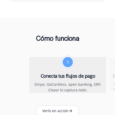
Cómo funciona
1
Conecta tus flujos de pago
C
F
Stripe, GoCardless, open banking, ERP.
a
Cleavr lo captura todo.
Verlo en acción