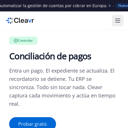
matizar la gestión de cuentas por cobrar en Europa.
—
Cl
Nuevo
Abri
Controlar
Conciliación de pagos
Entra un pago. El expediente se actualiza. El
recordatorio se detiene. Tu ERP se
sincroniza. Todo sin tocar nada. Cleavr
captura cada movimiento y actúa en tiempo
real.
Probar gratis