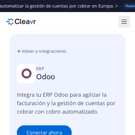
matizar la gestión de cuentas por cobrar en Europa.
—
Cl
Nuevo
Abri
Volver a integraciones
ERP
Odoo
Integra tu ERP Odoo para agilizar la
facturación y la gestión de cuentas por
cobrar con cobro automatizado.
Conectar ahora