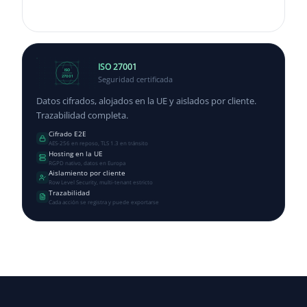
ISO 27001
ISO
Seguridad certificada
27001
Datos cifrados, alojados en la UE y aislados por cliente.
Trazabilidad completa.
Cifrado E2E
AES-256 en reposo, TLS 1.3 en tránsito
Hosting en la UE
RGPD nativo, datos en Europa
Aislamiento por cliente
Row Level Security, multi-tenant estricto
Trazabilidad
Cada acción se registra y puede exportarse