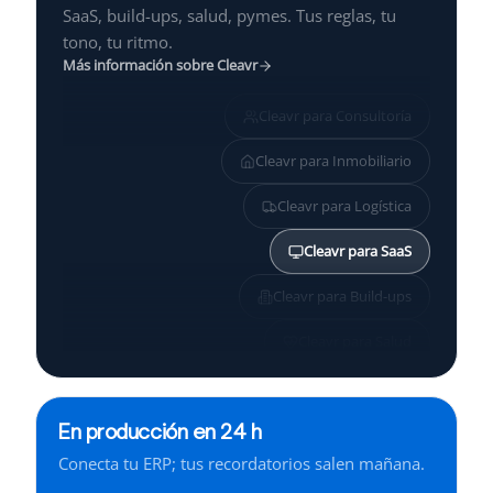
SaaS, build-ups, salud, pymes. Tus reglas, tu
tono, tu ritmo.
Más información sobre Cleavr
Cleavr para
Consultoría
Cleavr para
Inmobiliario
Cleavr para
Logística
Cleavr para
SaaS
Cleavr para
Build-ups
Cleavr para
Salud
Cleavr para
Pymes
En producción en 24 h
Cleavr para
Servicios
Conecta tu ERP; tus recordatorios salen mañana.
Cleavr para
Finanzas