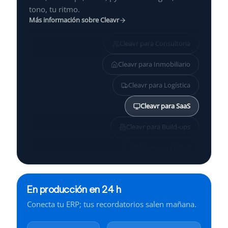
tono, tu ritmo.
Más información sobre Cleavr
Cleavr para
Consultoría
Cleavr para
Inmobiliario
Cleavr para
Logística
Cleavr para
SaaS
Cleavr para
Build-ups
Cleavr para
Salud
Cleavr para
Pymes
En producción en 24 h
Cleavr para
Servicios
Conecta tu ERP; tus recordatorios salen mañana.
Cleavr para
Finanzas