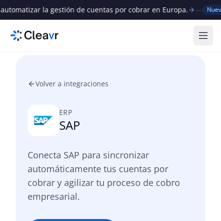
omatizar la gestión de cuentas por cobrar en Europa.
—
C
Nuevo
Abri
Volver a integraciones
ERP
SAP
Conecta SAP para sincronizar
automáticamente tus cuentas por
cobrar y agilizar tu proceso de cobro
empresarial.