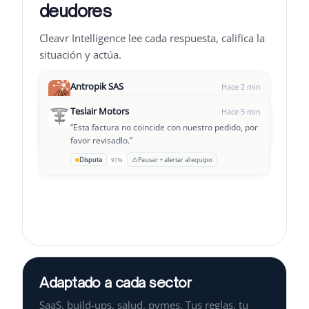
deudores
Cleavr Intelligence lee cada respuesta, califica la
situación y actúa.
Antropik SAS
Hace 2 min
“
Hola, disculpa el retraso, la transferencia sale
Teslair Motors
Hace 5 min
hoy.
”
“
Esta factura no coincide con nuestro pedido, por
Leclair Group
→
OK para pagar
Seguimiento D+3
94%
Hace 8 min
favor revisadlo.
”
“
Estamos pasando por un momento complicado,
⚠
Disputa
Pausar + alertar al equipo
97%
¿podemos establecer un plan de pago?
”
Adaptado a cada sector
SaaS, build-ups, salud, pymes. Tus reglas, tu