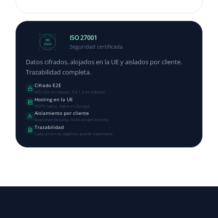
ISO 27001
ISO
Seguridad certificada
27001
Datos cifrados, alojados en la UE y aislados por cliente.
Trazabilidad completa.
Cifrado E2E
AES-256 en reposo, TLS 1.3 en tránsito
Hosting en la UE
RGPD nativo, datos en Europa
Aislamiento por cliente
Row Level Security, multi-tenant estricto
Trazabilidad
Cada acción se registra y puede exportarse