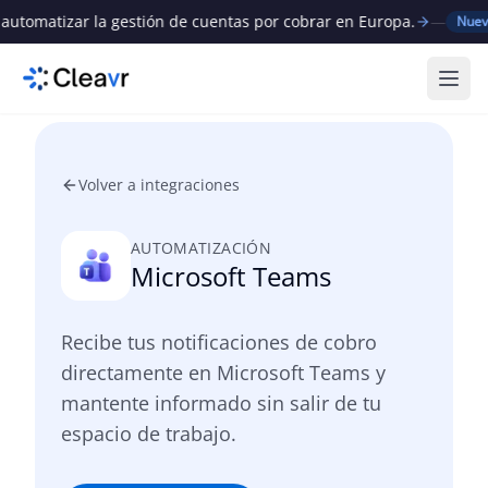
omatizar la gestión de cuentas por cobrar en Europa.
—
C
Nuevo
Abri
Volver a integraciones
AUTOMATIZACIÓN
Microsoft Teams
Recibe tus notificaciones de cobro
directamente en Microsoft Teams y
mantente informado sin salir de tu
espacio de trabajo.