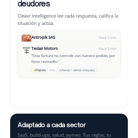
deudores
Cleavr Intelligence lee cada respuesta, califica la
situación y actúa.
Antropik SAS
Hace 2 min
“
Hola, disculpa el retraso, la transferencia sale
Teslair Motors
Hace 5 min
hoy.
”
“
Esta factura no coincide con nuestro pedido, por
Leclair Group
→
OK para pagar
Seguimiento D+3
94%
Hace 8 min
favor revisadlo.
”
“
Estamos pasando por un momento complicado,
⚠
Disputa
Pausar + alertar al equipo
97%
¿podemos establecer un plan de pago?
”
Adaptado a cada sector
SaaS, build-ups, salud, pymes. Tus reglas, tu