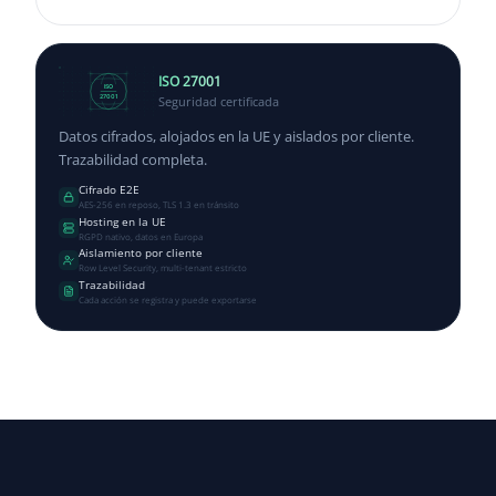
ISO 27001
ISO
Seguridad certificada
27001
Datos cifrados, alojados en la UE y aislados por cliente.
Trazabilidad completa.
Cifrado E2E
AES-256 en reposo, TLS 1.3 en tránsito
Hosting en la UE
RGPD nativo, datos en Europa
Aislamiento por cliente
Row Level Security, multi-tenant estricto
Trazabilidad
Cada acción se registra y puede exportarse