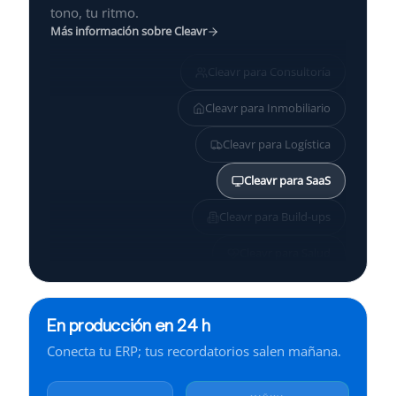
tono, tu ritmo.
Más información sobre Cleavr
Cleavr para
Consultoría
Cleavr para
Inmobiliario
Cleavr para
Logística
Cleavr para
SaaS
Cleavr para
Build-ups
Cleavr para
Salud
Cleavr para
Pymes
En producción en 24 h
Cleavr para
Servicios
Conecta tu ERP; tus recordatorios salen mañana.
Cleavr para
Finanzas