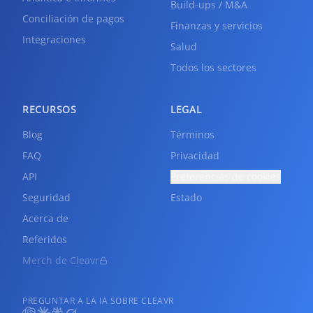
Build-ups / M&A
Conciliación de pagos
Finanzas y servicios
Integraciones
Salud
Todos los sectores
RECURSOS
LEGAL
Blog
Términos
FAQ
Privacidad
API
Preferencias de cookies
Seguridad
Estado
Acerca de
Referidos
Merch de Cleavr
PREGUNTAR A LA IA SOBRE CLEAVR