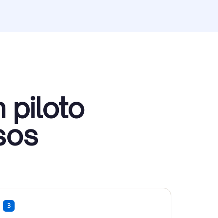
 piloto
sos
3