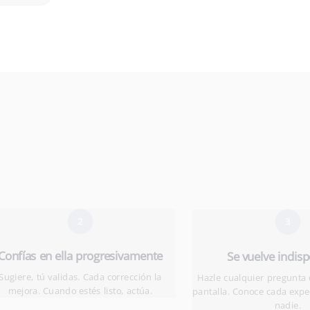
2
3
Confías en ella progresivamente
Se vuelve indis
Sugiere, tú validas. Cada corrección la
Hazle cualquier pregunta
mejora. Cuando estés listo, actúa.
pantalla. Conoce cada exp
nadie.