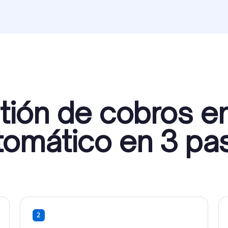
tión de cobros en
tomático en 3 pa
2