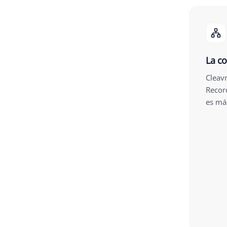
La co
Cleavr
Record
es más