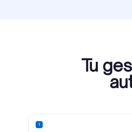
Tu ges
au
1