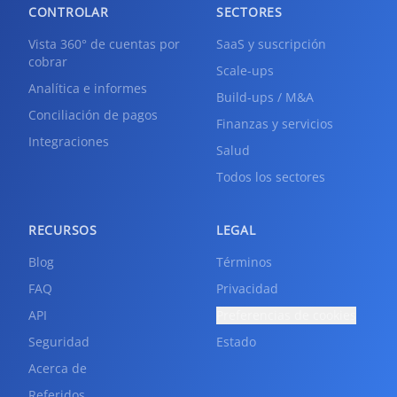
CONTROLAR
SECTORES
Vista 360° de cuentas por
SaaS y suscripción
cobrar
Scale-ups
Analítica e informes
Build-ups / M&A
Conciliación de pagos
Finanzas y servicios
Integraciones
Salud
Todos los sectores
RECURSOS
LEGAL
Blog
Términos
FAQ
Privacidad
API
Preferencias de cookies
Seguridad
Estado
Acerca de
Referidos