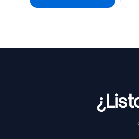
¿List