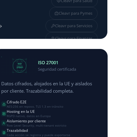
Cleavr para
Salud
Cleavr para
Pymes
Cleavr para
Servicios
Cleavr para
Finanzas
Cleavr para
Industria
ISO 27001
ISO
27001
Seguridad certificada
Datos cifrados, alojados en la UE y aislados
por cliente. Trazabilidad completa.
Cifrado E2E
AES-256 en reposo, TLS 1.3 en tránsito
Hosting en la UE
RGPD nativo, datos en Europa
Aislamiento por cliente
Row Level Security, multi-tenant estricto
Trazabilidad
Cada acción se registra y puede exportarse