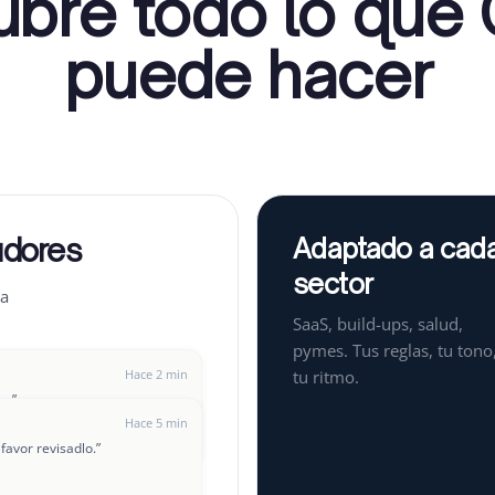
bre todo lo que 
puede hacer
udores
Adaptado a cad
sector
la
SaaS, build-ups, salud,
pymes. Tus reglas, tu tono
Hace 2 min
tu ritmo.
oy.
”
Hace 5 min
favor revisadlo.
”
Hace 8 min