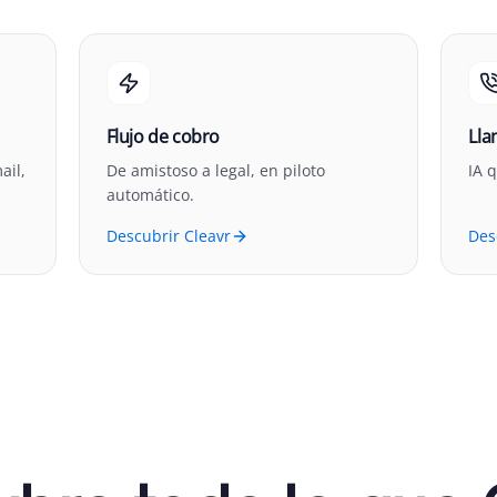
Flujo de cobro
Lla
ail,
De amistoso a legal, en piloto
IA q
automático.
Descubrir Cleavr
Des