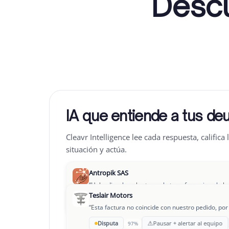
Descu
IA que entiende a tus de
Cleavr Intelligence lee cada respuesta, califica 
situación y actúa.
Antropik SAS
“
Hola, disculpa el retraso, la transferencia sale h
Teslair Motors
→
OK para pagar
Seguimiento D+3
94%
“
Esta factura no coincide con nuestro pedido, por 
Leclair Group
⚠
Disputa
Pausar + alertar al equipo
97%