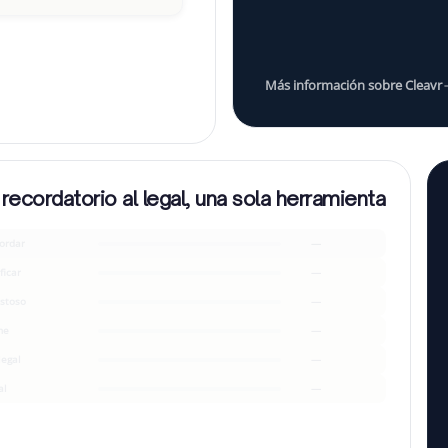
¿podemos establecer un plan
Más información sobre Cleavr
 recordatorio al legal, una sola herramienta
ordar
—
ficar
—
stoso
—
me
—
legal
—
al
—