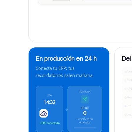
“
Estamos pasando por un momento complicado, 
de pago?
”
En producción en 24 h
Del
Conecta tu ERP; tus
Rec
recordatorios salen mañana.
Cali
Ami
MAÑANA
HOY
Fir
14:32
Pre
08:00
0
Leg
recordatorios
enviados
ERP conectado