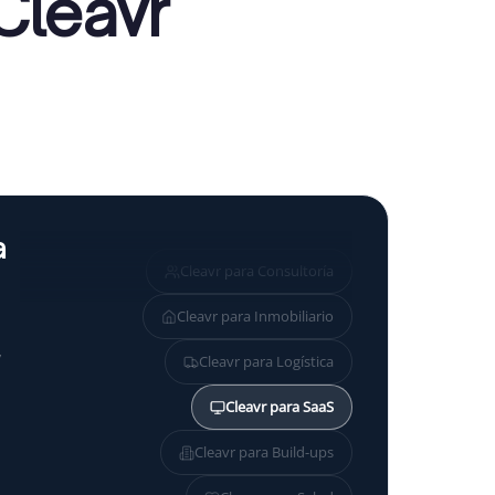
Cleavr
a
Cleavr para
Consultoría
Cleavr para
Inmobiliario
,
Cleavr para
Logística
Cleavr para
SaaS
Cleavr para
Build-ups