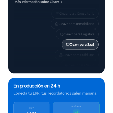
Más información sobre Cleavr
Cleavr para
Consultoría
Cleavr para
Inmobiliario
Cleavr para
Logística
Cleavr para
SaaS
Cleavr para
Build-ups
Cleavr para
Salud
Cleavr para
Pymes
En producción en 24 h
Cleavr para
Servicios
Conecta tu ERP; tus recordatorios salen mañana.
Cleavr para
Finanzas
Cleavr para
Industria
MAÑANA
HOY