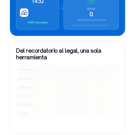
14:32
08:00
0
recordatorios enviados
ERP conectado
Del recordatorio al legal, una sola
herramienta
Recordar
—
Calificar
—
Amistoso
—
Firme
—
Prelegal
—
Legal
—