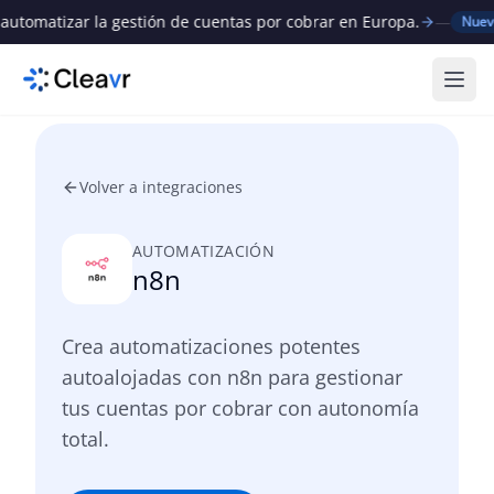
omatizar la gestión de cuentas por cobrar en Europa.
—
C
Nuevo
Abri
Volver a integraciones
AUTOMATIZACIÓN
n8n
Crea automatizaciones potentes
autoalojadas con n8n para gestionar
tus cuentas por cobrar con autonomía
total.