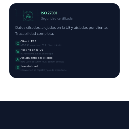
ISO 27001
ISO
Seguridad certificada
27001
Datos cifrados, alojados en la UE y aislados por cliente.
Trazabilidad completa.
Cifrado E2E
AES-256 en reposo, TLS 1.3 en tránsito
Hosting en la UE
RGPD nativo, datos en Europa
Aislamiento por cliente
Row Level Security, multi-tenant estricto
Trazabilidad
Cada acción se registra y puede exportarse