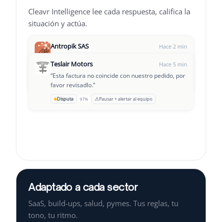
Cleavr Intelligence lee cada respuesta, califica la
situación y actúa.
Antropik SAS
Hace 2 min
“
Hola, disculpa el retraso, la transferencia sale
Teslair Motors
Hace 5 min
hoy.
”
“
Esta factura no coincide con nuestro pedido, por
Leclair Group
→
OK para pagar
Seguimiento D+3
94%
Hace 8 min
favor revisadlo.
”
“
Estamos pasando por un momento complicado,
⚠
Disputa
Pausar + alertar al equipo
97%
¿podemos establecer un plan de pago?
”
Adaptado a cada sector
SaaS, build-ups, salud, pymes. Tus reglas, tu
tono, tu ritmo.