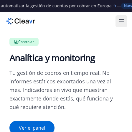
tomatizar la gestión de cuentas por cobrar en Europa.
—
Nuevo
Abri
Controlar
Analítica y monitoring
Tu gestión de cobros en tiempo real. No
informes estáticos exportados una vez al
mes. Indicadores en vivo que muestran
exactamente dónde estás, qué funciona y
qué requiere atención.
Ver el panel