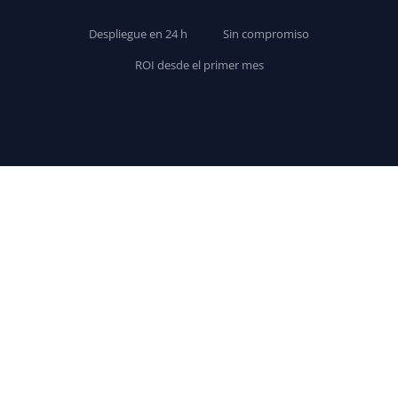
Despliegue en 24 h
Sin compromiso
ROI desde el primer mes