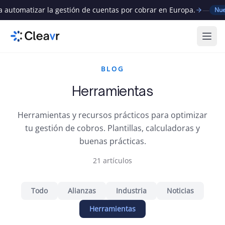
tomatizar la gestión de cuentas por cobrar en Europa.
—
Nuevo
Abri
BLOG
Herramientas
Herramientas y recursos prácticos para optimizar
tu gestión de cobros. Plantillas, calculadoras y
buenas prácticas.
21
artículos
Todo
Alianzas
Industria
Noticias
Herramientas