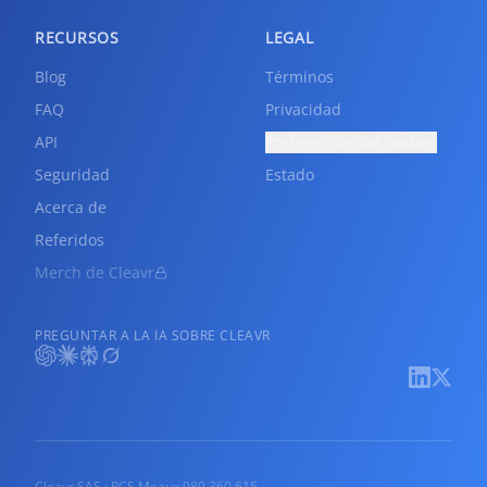
RECURSOS
LEGAL
Blog
Términos
FAQ
Privacidad
API
Preferencias de cookies
Seguridad
Estado
Acerca de
Referidos
Merch de Cleavr
PREGUNTAR A LA IA SOBRE CLEAVR
Cleavr SAS · RCS Meaux 989 360 615