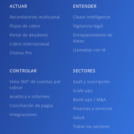
ACTUAR
ENTENDER
Recordatorios multicanal
Cleavr Intelligence
Flujos de cobro
Vigilancia legal
Portal de deudores
Enriquecimiento de
datos
Cobro internacional
Llamadas con IA
Chorus Pro
CONTROLAR
SECTORES
Vista 360° de cuentas por
SaaS y suscripción
cobrar
Scale-ups
Analítica e informes
Build-ups / M&A
Conciliación de pagos
Finanzas y servicios
Integraciones
Salud
Todos los sectores