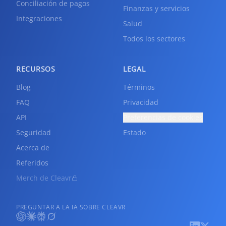
Conciliación de pagos
Finanzas y servicios
Integraciones
Salud
Todos los sectores
RECURSOS
LEGAL
Blog
Términos
FAQ
Privacidad
API
Preferencias de cookies
Seguridad
Estado
Acerca de
Referidos
Merch de Cleavr
PREGUNTAR A LA IA SOBRE CLEAVR