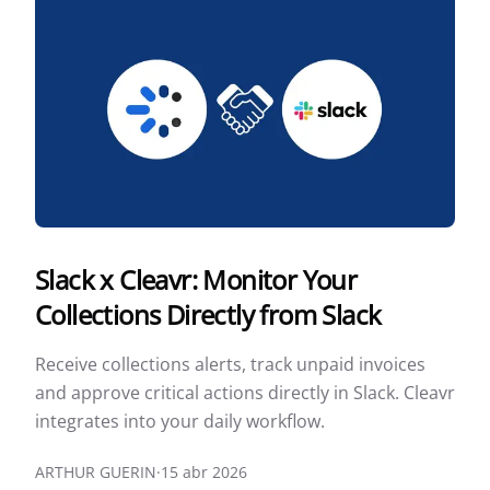
Slack x Cleavr: Monitor Your
Collections Directly from Slack
Receive collections alerts, track unpaid invoices
and approve critical actions directly in Slack. Cleavr
integrates into your daily workflow.
ARTHUR GUERIN
·
15 abr 2026