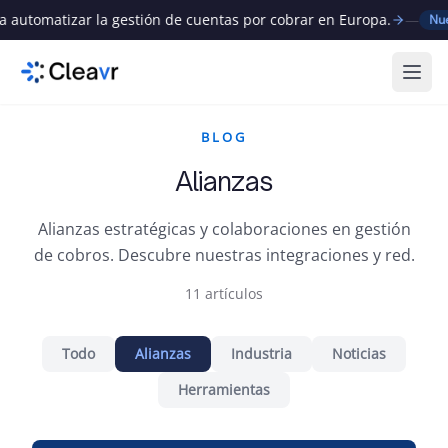
utomatizar la gestión de cuentas por cobrar en Europa.
—
Nuevo
Abri
BLOG
Alianzas
Alianzas estratégicas y colaboraciones en gestión
de cobros. Descubre nuestras integraciones y red.
11
artículos
Todo
Alianzas
Industria
Noticias
Herramientas