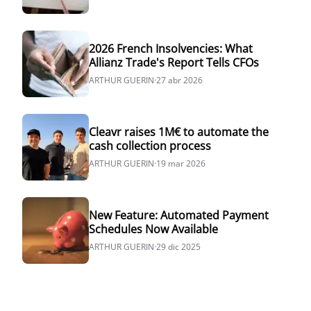
2026 French Insolvencies: What
Allianz Trade's Report Tells CFOs
ARTHUR GUERIN
·
27 abr 2026
Cleavr raises 1M€ to automate the
cash collection process
ARTHUR GUERIN
·
19 mar 2026
New Feature: Automated Payment
Schedules Now Available
ARTHUR GUERIN
·
29 dic 2025