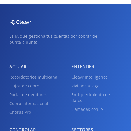
La IA que gestiona tus cuentas por cobrar de
punta a punta.
ACTUAR
ENTENDER
Recordatorios multicanal
Cleavr Intelligence
Flujos de cobro
Vigilancia legal
Portal de deudores
Enriquecimiento de
datos
Cobro internacional
Llamadas con IA
Chorus Pro
CONTROLAR
SECTORES