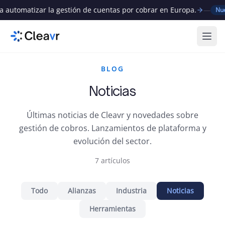
tomatizar la gestión de cuentas por cobrar en Europa.
—
Nuevo
Abri
BLOG
Noticias
Últimas noticias de Cleavr y novedades sobre
gestión de cobros. Lanzamientos de plataforma y
evolución del sector.
7
artículos
Todo
Alianzas
Industria
Noticias
Herramientas