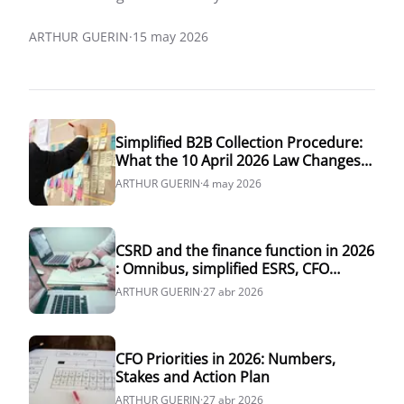
ARTHUR GUERIN
·
15 may 2026
Simplified B2B Collection Procedure:
What the 10 April 2026 Law Changes
for French CFOs
ARTHUR GUERIN
·
4 may 2026
CSRD and the finance function in 2026
: Omnibus, simplified ESRS, CFO
playbook
ARTHUR GUERIN
·
27 abr 2026
CFO Priorities in 2026: Numbers,
Stakes and Action Plan
ARTHUR GUERIN
·
27 abr 2026