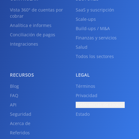
Vista 360° de cuentas por
SaaS y suscripción
cobrar
Scale-ups
Analítica e informes
Build-ups / M&A
Conciliación de pagos
Finanzas y servicios
Integraciones
Salud
Todos los sectores
RECURSOS
LEGAL
Blog
Términos
FAQ
Privacidad
API
Preferencias de cookies
Seguridad
Estado
Acerca de
Referidos