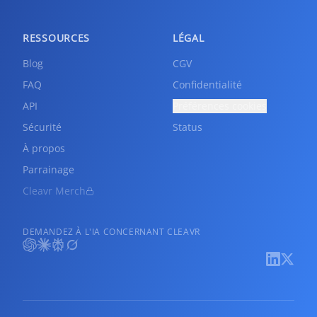
RESSOURCES
LÉGAL
Blog
CGV
FAQ
Confidentialité
API
Préférences cookies
Sécurité
Status
À propos
Parrainage
Cleavr Merch
DEMANDEZ À L'IA CONCERNANT CLEAVR