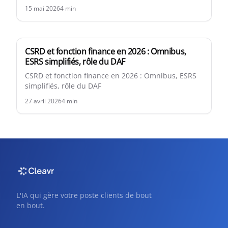
sanctions, plateformes agréées et e-reporting. À
15 mai 2026
4
min
jour mai 2026.
CSRD et fonction finance en 2026 : Omnibus,
ESRS simplifiés, rôle du DAF
CSRD et fonction finance en 2026 : Omnibus, ESRS
simplifiés, rôle du DAF
27 avril 2026
4
min
L'IA qui gère votre poste clients de bout
en bout.