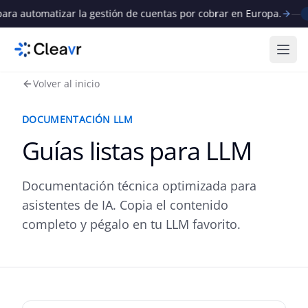
ra automatizar la gestión de cuentas por cobrar en Europa.
—
N
Abri
Volver al inicio
DOCUMENTACIÓN LLM
Guías listas para LLM
Documentación técnica optimizada para
asistentes de IA. Copia el contenido
completo y pégalo en tu LLM favorito.