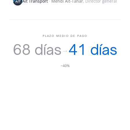
Aït Transport
·
Mehdi Aït-Tahar
,
Director general
PLAZO MEDIO DE PAGO
68 días
41 días
→
−40%