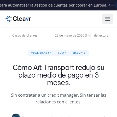
ara automatizar la gestión de cuentas por cobrar en Europa.
—
N
Abri
← Casos de clientes
22 de mayo de 2026
·
3
min de lectura
TRANSPORTE
PYME
FRANCIA
Cómo Aït Transport redujo su
plazo medio de pago en 3
meses.
Sin contratar a un credit manager. Sin tensar las
relaciones con clientes.