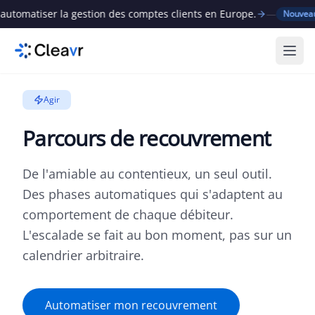
matiser la gestion des comptes clients en Europe.
—
C
Nouveau
Ouvr
Agir
Parcours de recouvrement
De l'amiable au contentieux, un seul outil.
Des phases automatiques qui s'adaptent au
comportement de chaque débiteur.
L'escalade se fait au bon moment, pas sur un
calendrier arbitraire.
Automatiser mon recouvrement