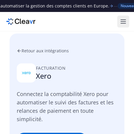
omatiser la gestion des comptes clients en Europe.
—
C
Nouveau
Ouvr
Retour aux intégrations
FACTURATION
Xero
Connectez la comptabilité Xero pour
automatiser le suivi des factures et les
relances de paiement en toute
simplicité.