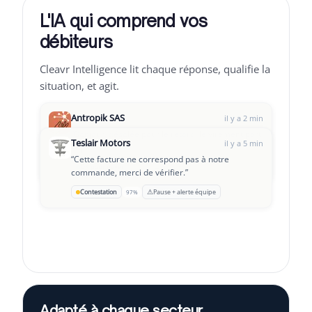
L'IA qui comprend vos
débiteurs
Cleavr Intelligence lit chaque réponse, qualifie la
situation, et agit.
Antropik SAS
il y a 2 min
“
Bonjour, désolée pour le retard, le virement part
Teslair Motors
il y a 5 min
aujourd'hui.
”
“
Cette facture ne correspond pas à notre
→
Leclair Group
OK pour payer
Suivi J+3
94%
il y a 8 min
commande, merci de vérifier.
”
“
On traverse une passe difficile, serait-il possible
⚠
Contestation
Pause + alerte équipe
97%
d'échelonner ?
”
Adapté à chaque secteur