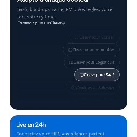
SaaS, build-ups, santé, PME. Vos règles, votre
ton, votre rythme.
En savoir plus sur Cleavr
Cleavr pour
Conseil
Cleavr pour
Immobilier
Cleavr pour
Logistique
Cleavr pour
SaaS
Cleavr pour
Build-ups
Cleavr pour
Santé
Cleavr pour
PME
Live en 24h
Cleavr pour
Services
Connectez votre ERP, vos relances partent