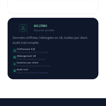
ISO 27001
ISO
Sécurité certifiée
27001
Données chiffrées, hébergées en UE, isolées par client.
Audit trail complet.
Chiffrement E2E
AES-256 au repos, TLS 1.3 en transit
Hébergement UE
RGPD natif, données en Europe
Isolation par client
Row Level Security, multi-tenant strict
Audit trail
Chaque action tracée et exportable