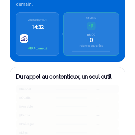
Cleavr pour
Finance
demain.
Cleavr pour
Industrie
DEMAIN
AUJOURD'HUI
14:32
08:00
0
relances envoyées
ERP connecté
Du rappel au contentieux, un seul outil
Rappel
—
Qualif.
—
Amiable
—
Ferme
—
Pré-légal
—
Légal
—